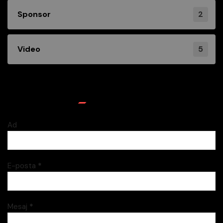
2
Sponsor
5
Video
İletişim Formu
Ad
E-posta
*
Mesaj
*